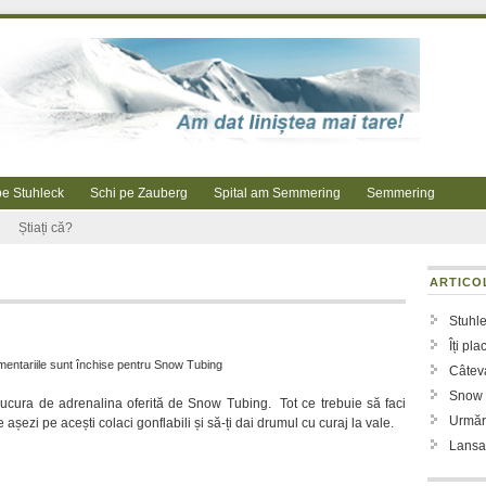
pe Stuhleck
Schi pe Zauberg
Spital am Semmering
Semmering
Știați că?
ARTICO
Stuhle
Îți pl
entariile sunt închise
pentru Snow Tubing
Câtev
Snow 
bucura de adrenalina oferită de Snow Tubing. Tot ce trebuie să faci
Urmăr
e așezi pe acești colaci gonflabili și să-ți dai drumul cu curaj la vale.
Lansa