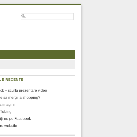
LE RECENTE
ck – scurtă prezentare video
ace să mergi la shopping?
a imagini
Tubing
iți-ne pe Facebook
re website