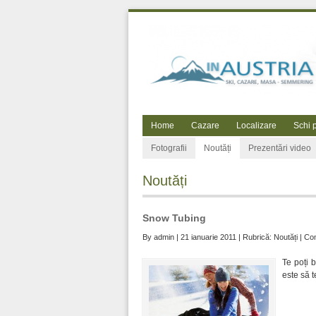
Home
Cazare
Localizare
Schi 
Fotografii
Noutăți
Prezentări video
Noutăți
Snow Tubing
By
admin
| 21 ianuarie 2011 | Rubrică:
Noutăți
|
Com
Te poți 
este să t