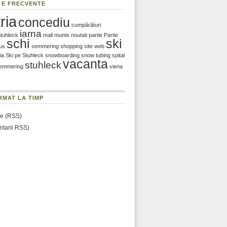
TE FRECVENTE
ria
concediu
cumpărături
iarna
Stuhleck
mall
munte
noutati
partie
Partie
schi
ski
us
semmering
shopping
site web
ia
Ski pe Stuhleck
snowboarding
snow tubing
spital
vacanta
stuhleck
semmering
viena
RMAT LA TIMP
le (RSS)
tarii RSS)