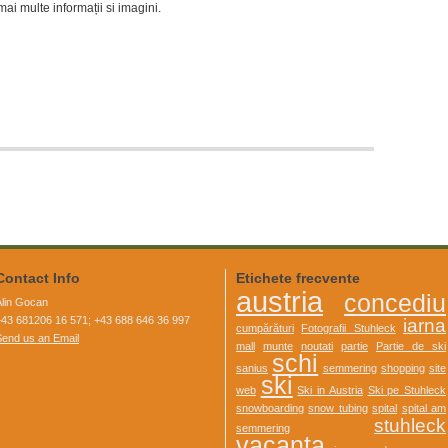
ai multe informații si imagini.
Contact Info
Etichete frecvente
austria
concediu
Alin Gocan
+43 681206 16 571; +43 688 646 36 997
iarna
cumpărături
Fotografii Stuhleck
Send us an Email
mall
munte
noutati
partie
Partie de ski
schi
sanius
semmering
shopping
site
ski
web
Ski in Austria
Ski pe Stuhleck
snowboarding
snow tubing
spital
spital am
stuhleck
semmering
vacanta