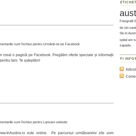
ETICHE
aust
Fotografii 
de ski
sani
Ski in Austr
spital am 
entariile sunt închise
pentru Urmăriți-ne pe Facebook
zapada
m creat o pagină pe Facebook. Pregătim oferte speciale și informații
FI INFO
pentru fani. Te așteptăm!
Artico
Comen
entariile sunt închise
pentru Lansare website
ww.InAustria.ro este online. Pe parcursul următoarelor zile vom