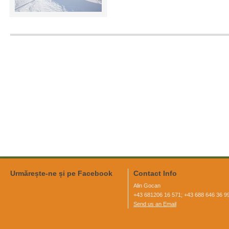
Urmărește-ne și pe Facebook
Contact Info
Alin Gocan
+43 681206 16 571; +43 688 646 36 9
Send us an Email