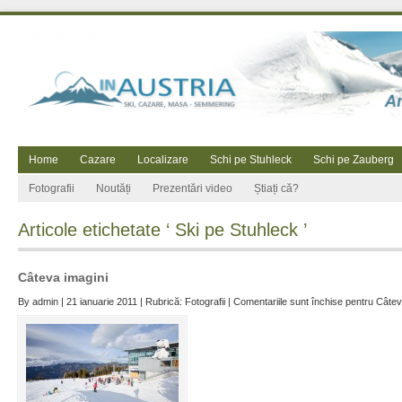
Home
Cazare
Localizare
Schi pe Stuhleck
Schi pe Zauberg
Fotografii
Noutăți
Prezentări video
Știați că?
Articole etichetate ‘ Ski pe Stuhleck ’
Câteva imagini
By
admin
| 21 ianuarie 2011 | Rubrică:
Fotografii
|
Comentariile sunt închise
pentru Câtev